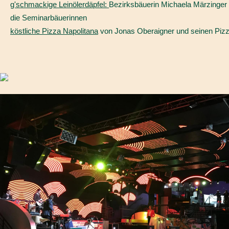
g'schmackige Leinölerdäpfel:
Bezirksbäuerin Michaela Märzinger
die Seminarbäuerinnen
köstliche Pizza Napolitana
von Jonas Oberaigner und seinen Piz