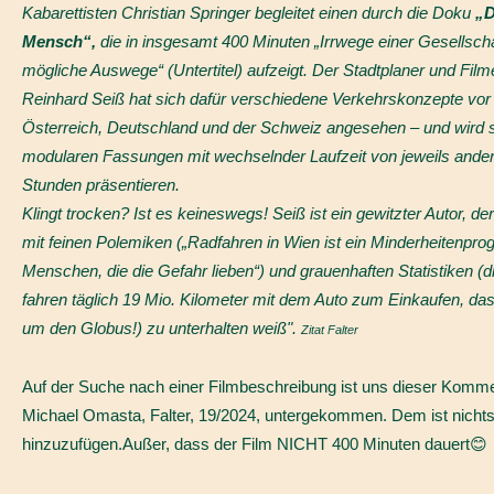
Kabarettisten Christian Springer begleitet einen durch die Doku
„D
Mensch“,
die in insgesamt 400 Minuten „Irrwege einer Gesellsch
mögliche Auswege“ (Untertitel) aufzeigt. Der Stadtplaner und Fi
Reinhard Seiß hat sich dafür verschiedene Verkehrskonzepte vor 
Österreich, Deutschland und der Schweiz angesehen – und wird s
modularen Fassungen mit wechselnder Laufzeit von jeweils ander
Stunden präsentieren.
Klingt trocken? Ist es keineswegs! Seiß ist ein gewitzter Autor, d
mit feinen Polemiken („Radfahren in Wien ist ein Minderheitenpro
Menschen, die die Gefahr lieben“) und grauenhaften Statistiken (d
fahren täglich 19 Mio. Kilometer mit dem Auto zum Einkaufen, das
um den Globus!) zu unterhalten weiß".
Zitat Falter
Auf der Suche nach einer Filmbeschreibung ist uns dieser Komm
Michael Omasta, Falter, 19/2024, untergekommen. Dem ist nicht
hinzuzufügen.Außer, dass der Film NICHT 400 Minuten dauert😊